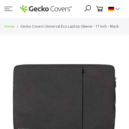
Zum
Inhalt
springen
Home
Gecko Covers Universal Eco Laptop Sleeve - 17 inch - Black