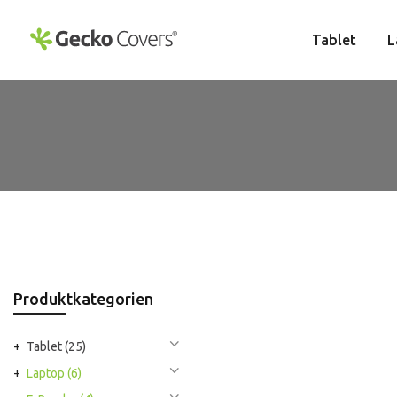
Zum
Inhalt
Tablet
L
springen
Produktkategorien
Tablet
(25)
Laptop
(6)